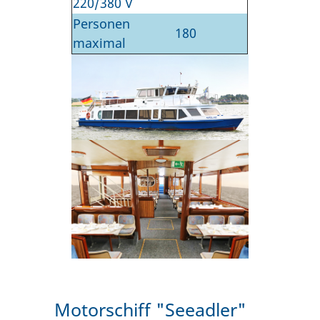
220/380 V
Personen
180
maximal
Motorschiff "Seeadler"