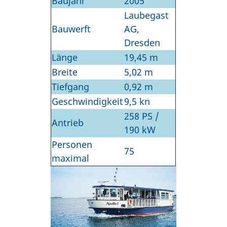
Baujahr
2005
Laubegast
Bauwerft
AG,
Dresden
Länge
19,45 m
Breite
5,02 m
Tiefgang
0,92 m
Geschwindigkeit
9,5 kn
258 PS /
Antrieb
190 kW
Personen
75
maximal