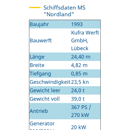
Schiffsdaten MS
"Nordland"
Baujahr
1993
Kufra Werft
Bauwerft
GmbH,
Lübeck
Länge
24,40 m
Breite
4,82 m
Tiefgang
0,85 m
Geschwindigkeit
23,5 kn
Gewicht leer
24,0 t
Gewicht voll
39,0 t
367 PS /
Antrieb
270 kW
Generator
20 kW