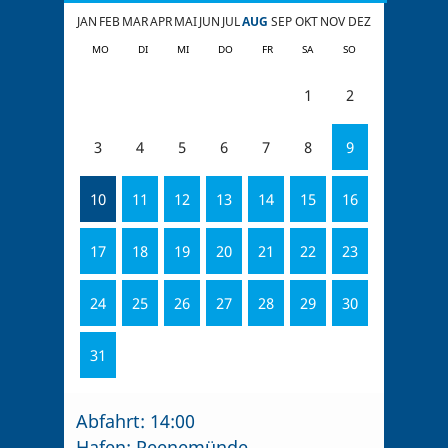
JAN
FEB
MAR
APR
MAI
JUN
JUL
AUG
SEP
OKT
NOV
DEZ
MO
DI
MI
DO
FR
SA
SO
1
2
3
4
5
6
7
8
9
10
11
12
13
14
15
16
17
18
19
20
21
22
23
24
25
26
27
28
29
30
31
Abfahrt:
14:00
Hafen:
Peenemünde