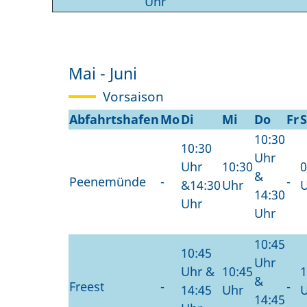
Uhr
Mai - Juni
Vorsaison
Abfahrtshafen
Mo
Di
Mi
Do
Fr
10:30
10:30
Uhr
Uhr
10:30
0
&
Peenemünde
-
-
&14:30
Uhr
14:30
Uhr
Uhr
10:45
10:45
Uhr
Uhr &
10:45
1
&
Freest
-
-
14:45
Uhr
14:45