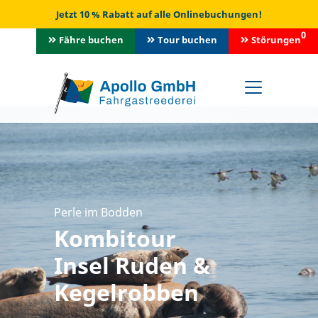
Jetzt 10 % Rabatt auf alle Onlinebuchungen!
0
Fähre buchen
Tour buchen
Störungen
Perle im Bodden
Kombitour
Insel Ruden &
Kegelrobben