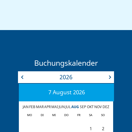
Buchungskalender
2026
7
August
2026
JAN
FEB
MAR
APR
MAI
JUN
JUL
AUG
SEP
OKT
NOV
DEZ
MO
DI
MI
DO
FR
SA
SO
1
2