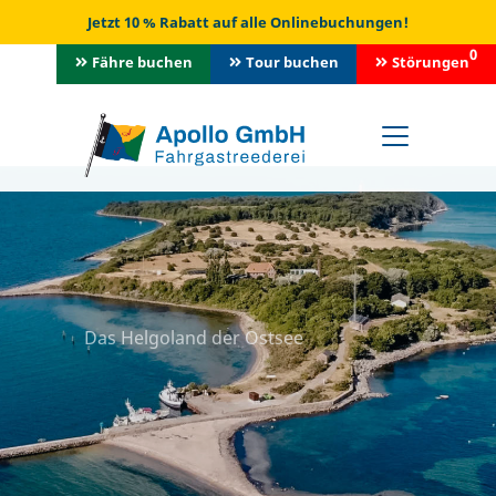
Jetzt 10 % Rabatt auf alle Onlinebuchungen!
0
Fähre buchen
Tour buchen
Störungen
Das Helgoland der Ostsee
Erleben Sie die
Greifswalder